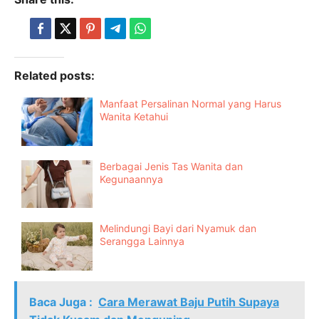
Related posts:
Manfaat Persalinan Normal yang Harus
Wanita Ketahui
Berbagai Jenis Tas Wanita dan
Kegunaannya
Melindungi Bayi dari Nyamuk dan
Serangga Lainnya
Baca Juga :
Cara Merawat Baju Putih Supaya