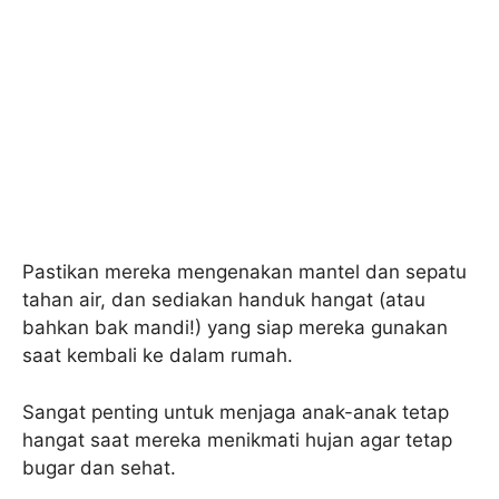
Pastikan mereka mengenakan mantel dan sepatu
tahan air, dan sediakan handuk hangat (atau
bahkan bak mandi!) yang siap mereka gunakan
saat kembali ke dalam rumah.
Sangat penting untuk menjaga anak-anak tetap
hangat saat mereka menikmati hujan agar tetap
bugar dan sehat.