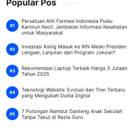
Popular Pos
Persatuan Ahli Farmasi Indonesia Pulau
Karimun Kecil: Jembatan Informasi Kesehatan
untuk Masyarakat
Investasi Asing Masuk ke IKN Meski Presiden
Lengser, Lanjutan dari Program Jokowi?
Rekomendasi Laptop Terbaik Harga 3 Jutaan
Tahun 2025
Teknologi Website: Evolusi dan Tren Terbaru
yang Mengubah Dunia Digital
7 Potongan Rambut Ganteng Anak Sekolah
Tanpa Takut di Razia Guru