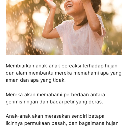
Membiarkan anak-anak bereaksi terhadap hujan
dan alam membantu mereka memahami apa yang
aman dan apa yang tidak.
Mereka akan memahami perbedaan antara
gerimis ringan dan badai petir yang deras.
Anak-anak akan merasakan sendiri betapa
licinnya permukaan basah, dan bagaimana hujan