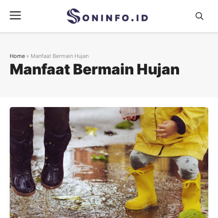
Skip
Menu
to
content
Home
»
Manfaat Bermain Hujan
Manfaat Bermain Hujan