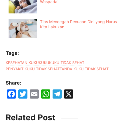
Waspadai
Tips Mencegah Penuaan Dini yang Harus
Kita Lakukan
Tags:
KESEHATAN KUKU
KUKU
KUKU TIDAK SEHAT
PENYAKIT KUKU TIDAK SEHAT
TANDA KUKU TIDAK SEHAT
Share:
F
T
E
W
T
X
a
w
m
h
el
c
itt
ai
at
e
Related Post
e
er
l
s
gr