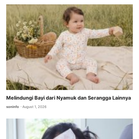
b
A
a
o
p
m
o
p
k
Melindungi Bayi dari Nyamuk dan Serangga Lainnya
soninfo
August 1, 2026