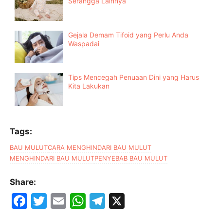
Serangga Lainnya
Gejala Demam Tifoid yang Perlu Anda
Waspadai
Tips Mencegah Penuaan Dini yang Harus
Kita Lakukan
Tags:
BAU MULUT
CARA MENGHINDARI BAU MULUT
MENGHINDARI BAU MULUT
PENYEBAB BAU MULUT
Share:
F
T
E
W
T
X
a
w
m
h
el