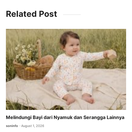
c
itt
ai
at
e
Related Post
e
er
l
s
gr
b
A
a
o
p
m
o
p
k
Melindungi Bayi dari Nyamuk dan Serangga Lainnya
soninfo
August 1, 2026