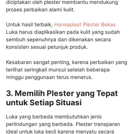
diciptakan oleh plester membantu mendukung
proses perbaikan alami kulit.
Untuk hasil terbaik,
Hansaplast Plester Bekas
Luka harus diaplikasikan pada kulit yang sudah
sembuh sepenuhnya dan dikenakan secara
konsisten sesuai petunjuk produk.
Kesabaran sangat penting, karena perbaikan yang
terlihat seringkali muncul setelah beberapa
minggu penggunaan terus menerus.
3. Memilih Plester yang Tepat
untuk Setiap Situasi
Luka yang berbeda membutuhkan jenis
perlindungan yang berbeda. Plester transparan
ideal untuk luka kecil karena menyatu secara