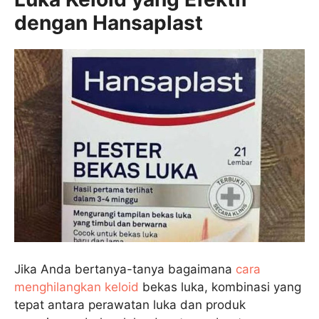
dengan Hansaplast
Jika Anda bertanya-tanya bagaimana
cara
menghilangkan keloid
bekas luka, kombinasi yang
tepat antara perawatan luka dan produk