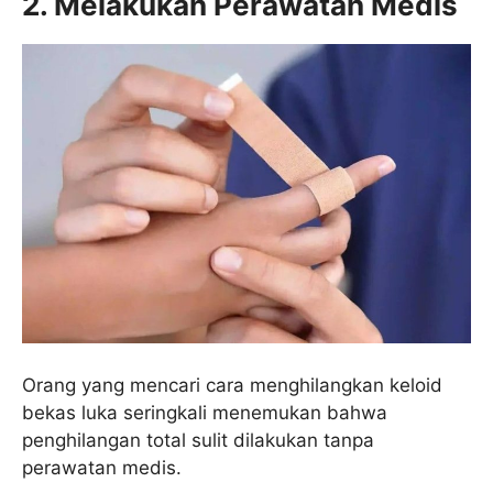
2. Melakukan Perawatan Medis
Orang yang mencari cara menghilangkan keloid
bekas luka seringkali menemukan bahwa
penghilangan total sulit dilakukan tanpa
perawatan medis.