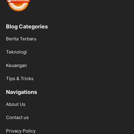
Blog Categories
Berita Terbaru
Teknologi
Keuangan
Tips & Tricks
Navigations
About Us
Contact us
Privacy Policy