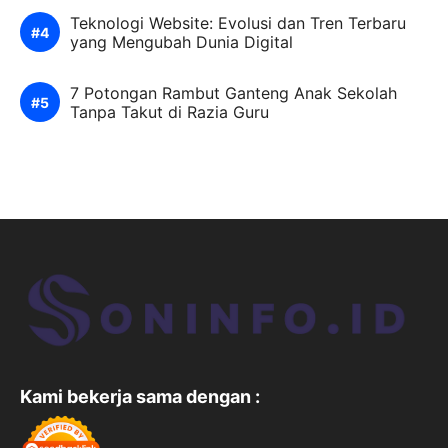
Teknologi Website: Evolusi dan Tren Terbaru
yang Mengubah Dunia Digital
7 Potongan Rambut Ganteng Anak Sekolah
Tanpa Takut di Razia Guru
Kami bekerja sama dengan :