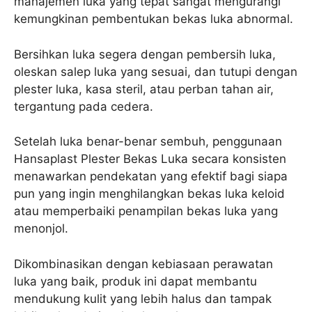
manajemen luka yang tepat sangat mengurangi
kemungkinan pembentukan bekas luka abnormal.
Bersihkan luka segera dengan pembersih luka,
oleskan salep luka yang sesuai, dan tutupi dengan
plester luka, kasa steril, atau perban tahan air,
tergantung pada cedera.
Setelah luka benar-benar sembuh, penggunaan
Hansaplast Plester Bekas Luka secara konsisten
menawarkan pendekatan yang efektif bagi siapa
pun yang ingin menghilangkan bekas luka keloid
atau memperbaiki penampilan bekas luka yang
menonjol.
Dikombinasikan dengan kebiasaan perawatan
luka yang baik, produk ini dapat membantu
mendukung kulit yang lebih halus dan tampak