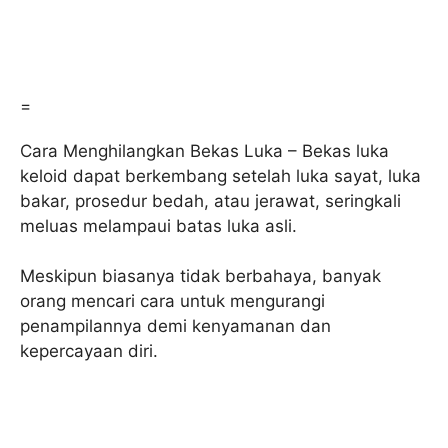
=
Cara Menghilangkan Bekas Luka – Bekas luka
keloid dapat berkembang setelah luka sayat, luka
bakar, prosedur bedah, atau jerawat, seringkali
meluas melampaui batas luka asli.
Meskipun biasanya tidak berbahaya, banyak
orang mencari cara untuk mengurangi
penampilannya demi kenyamanan dan
kepercayaan diri.