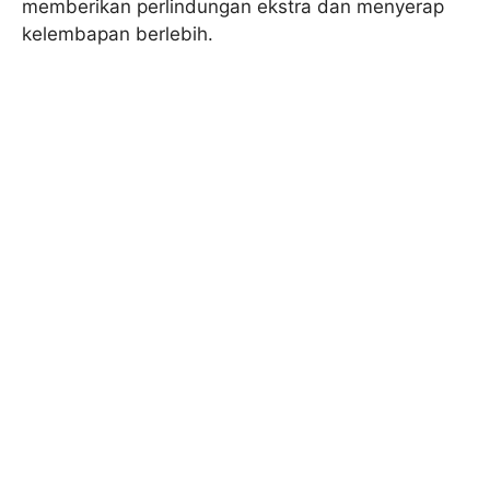
memberikan perlindungan ekstra dan menyerap
kelembapan berlebih.