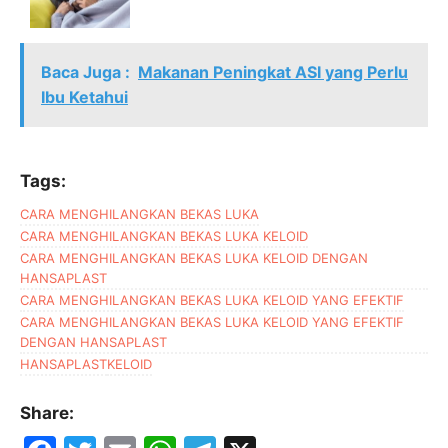
Baca Juga :
Makanan Peningkat ASI yang Perlu
Ibu Ketahui
Tags:
CARA MENGHILANGKAN BEKAS LUKA
CARA MENGHILANGKAN BEKAS LUKA KELOID
CARA MENGHILANGKAN BEKAS LUKA KELOID DENGAN
HANSAPLAST
CARA MENGHILANGKAN BEKAS LUKA KELOID YANG EFEKTIF
CARA MENGHILANGKAN BEKAS LUKA KELOID YANG EFEKTIF
DENGAN HANSAPLAST
HANSAPLAST
KELOID
Share: