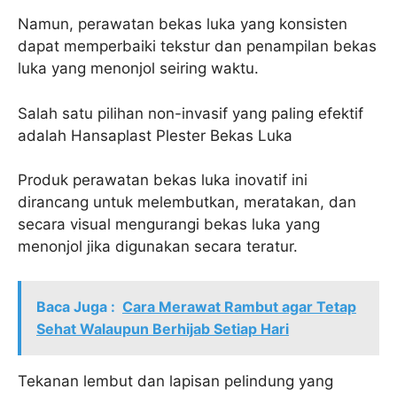
Namun, perawatan bekas luka yang konsisten
dapat memperbaiki tekstur dan penampilan bekas
luka yang menonjol seiring waktu.
Salah satu pilihan non-invasif yang paling efektif
adalah Hansaplast Plester Bekas Luka
Produk perawatan bekas luka inovatif ini
dirancang untuk melembutkan, meratakan, dan
secara visual mengurangi bekas luka yang
menonjol jika digunakan secara teratur.
Baca Juga :
Cara Merawat Rambut agar Tetap
Sehat Walaupun Berhijab Setiap Hari
Tekanan lembut dan lapisan pelindung yang