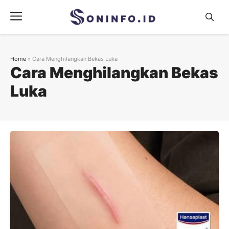
Skip
Menu
to
content
Home
»
Cara Menghilangkan Bekas Luka
Cara Menghilangkan Bekas
Luka