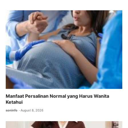
b
A
a
o
p
m
o
p
k
Manfaat Persalinan Normal yang Harus Wanita
Ketahui
soninfo
August 8, 2026