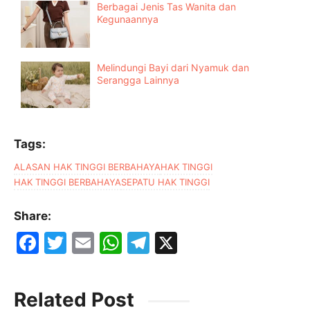
Berbagai Jenis Tas Wanita dan
Kegunaannya
Melindungi Bayi dari Nyamuk dan
Serangga Lainnya
Tags:
ALASAN HAK TINGGI BERBAHAYA
HAK TINGGI
HAK TINGGI BERBAHAYA
SEPATU HAK TINGGI
Share:
F
T
E
W
T
X
a
w
m
h
el
c
itt
ai
at
e
Related Post
e
er
l
s
gr