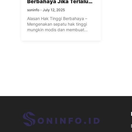
Berbahaya Jika Terlalu
Sering Dipakai
soninfo
July 12, 2025
Alasan Hak Tinggi Berbahaya –
Mengenakan sepatu hak tinggi
mungkin modis dan membuat
Anda merasa ...