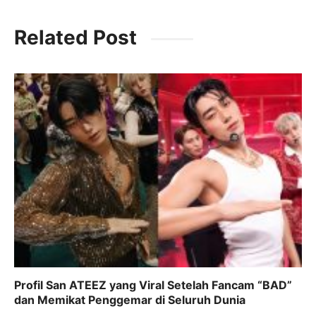
a
w
m
h
el
c
itt
ai
at
e
Related Post
e
er
l
s
gr
b
A
a
o
p
m
o
p
k
Profil San ATEEZ yang Viral Setelah Fancam “BAD”
dan Memikat Penggemar di Seluruh Dunia