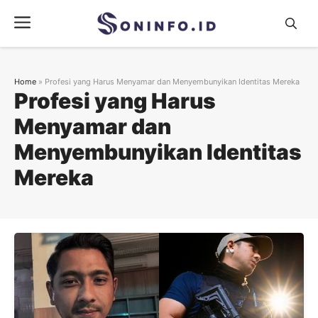
Skip
Menu
to
content
Home
»
Profesi yang Harus Menyamar dan Menyembunyikan Identitas Mereka
Profesi yang Harus
Menyamar dan
Menyembunyikan Identitas
Mereka