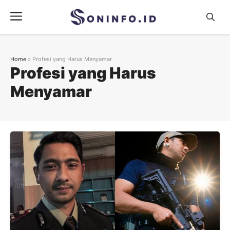
Skip
Menu
to
content
Home
»
Profesi yang Harus Menyamar
Profesi yang Harus
Menyamar