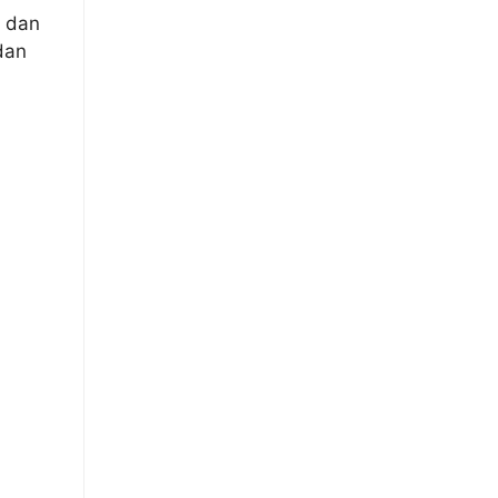
l dan
dan