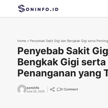
Skip
to
content
Home
»
Penyebab Sakit Gigi dan Bengkak Gigi serta Penti
Penyebab Sakit Gig
Bengkak Gigi serta
Penanganan yang 
soninfo
0 Comment
June 26, 2026