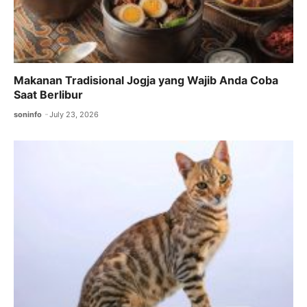
Makanan Tradisional Jogja yang Wajib Anda Coba
Saat Berlibur
soninfo
July 23, 2026