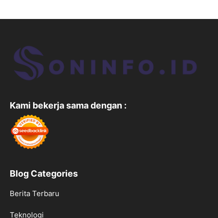
Kami bekerja sama dengan :
Blog Categories
Berita Terbaru
Teknologi