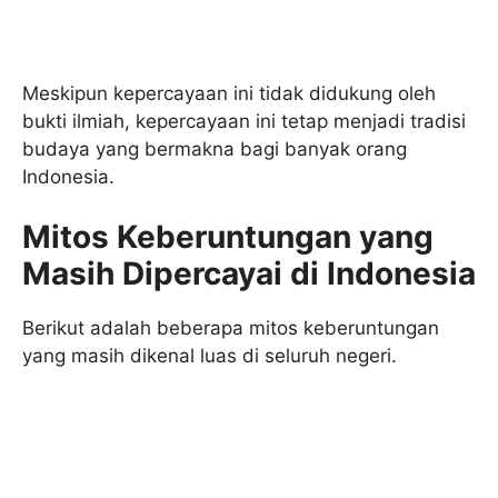
Meskipun kepercayaan ini tidak didukung oleh
bukti ilmiah, kepercayaan ini tetap menjadi tradisi
budaya yang bermakna bagi banyak orang
Indonesia.
Mitos Keberuntungan yang
Masih Dipercayai di Indonesia
Berikut adalah beberapa mitos keberuntungan
yang masih dikenal luas di seluruh negeri.