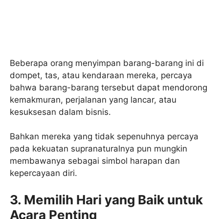
Beberapa orang menyimpan barang-barang ini di
dompet, tas, atau kendaraan mereka, percaya
bahwa barang-barang tersebut dapat mendorong
kemakmuran, perjalanan yang lancar, atau
kesuksesan dalam bisnis.
Bahkan mereka yang tidak sepenuhnya percaya
pada kekuatan supranaturalnya pun mungkin
membawanya sebagai simbol harapan dan
kepercayaan diri.
3. Memilih Hari yang Baik untuk
Acara Penting