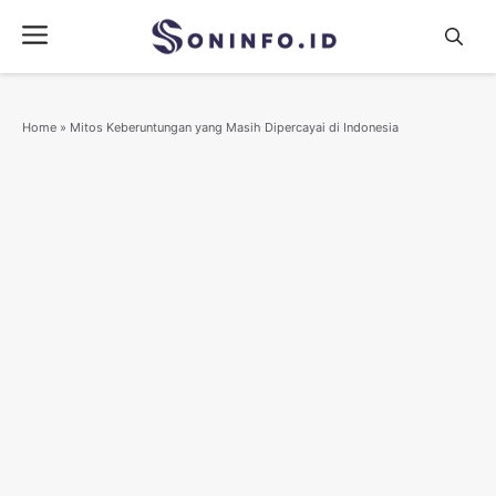
Skip
Menu
to
content
Home
»
Mitos Keberuntungan yang Masih Dipercayai di Indonesia