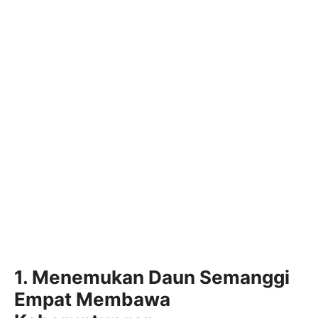
1. Menemukan Daun Semanggi
Empat Membawa