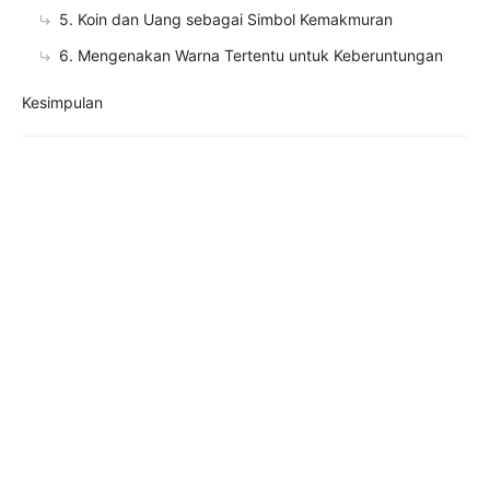
5. Koin dan Uang sebagai Simbol Kemakmuran
6. Mengenakan Warna Tertentu untuk Keberuntungan
Kesimpulan