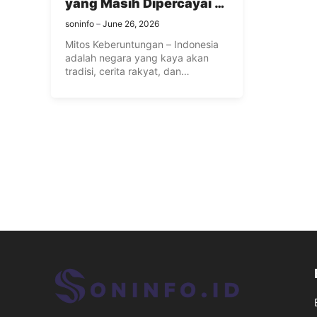
yang Masih Dipercayai di
Indonesia
soninfo
June 26, 2026
Mitos Keberuntungan – Indonesia
adalah negara yang kaya akan
tradisi, cerita rakyat, dan
kepercayaan budaya ...