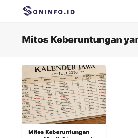
Skip
to
content
Mitos Keberuntungan yan
Mitos Keberuntungan