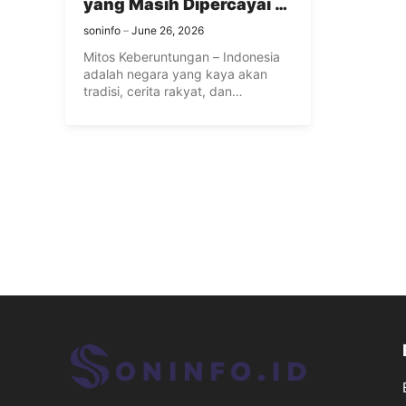
yang Masih Dipercayai di
Indonesia
soninfo
June 26, 2026
Mitos Keberuntungan – Indonesia
adalah negara yang kaya akan
tradisi, cerita rakyat, dan
kepercayaan budaya ...