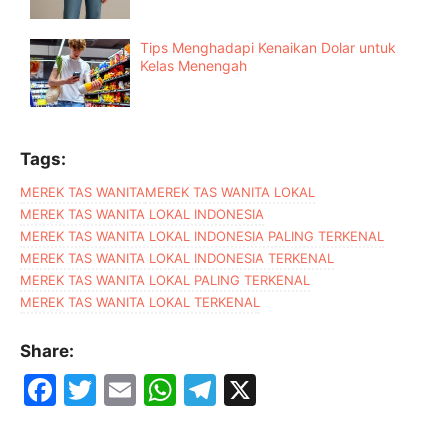
Tips Menghadapi Kenaikan Dolar untuk
Kelas Menengah
Tags:
MEREK TAS WANITA
MEREK TAS WANITA LOKAL
MEREK TAS WANITA LOKAL INDONESIA
MEREK TAS WANITA LOKAL INDONESIA PALING TERKENAL
MEREK TAS WANITA LOKAL INDONESIA TERKENAL
MEREK TAS WANITA LOKAL PALING TERKENAL
MEREK TAS WANITA LOKAL TERKENAL
Share:
F
T
E
W
T
X
a
w
m
h
el