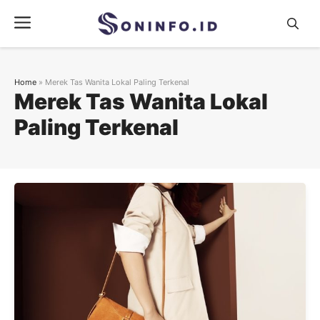
Skip
Menu
to
content
Home
»
Merek Tas Wanita Lokal Paling Terkenal
Merek Tas Wanita Lokal
Paling Terkenal