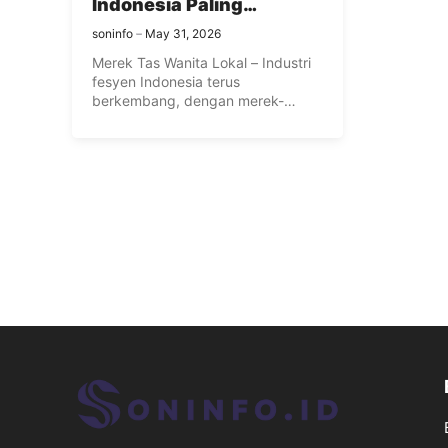
Indonesia Paling
Terkenal
soninfo
May 31, 2026
Merek Tas Wanita Lokal – Industri
fesyen Indonesia terus
berkembang, dengan merek-
merek lokal yang berhasil ...