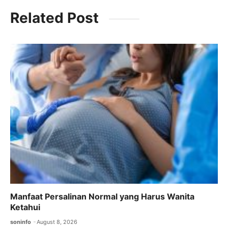
c
itt
ai
at
e
Related Post
e
er
l
s
gr
b
A
a
o
p
m
o
p
k
Manfaat Persalinan Normal yang Harus Wanita
Ketahui
soninfo
August 8, 2026