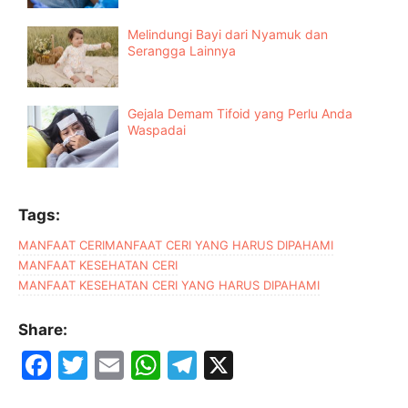
Melindungi Bayi dari Nyamuk dan
Serangga Lainnya
Gejala Demam Tifoid yang Perlu Anda
Waspadai
Tags:
MANFAAT CERI
MANFAAT CERI YANG HARUS DIPAHAMI
MANFAAT KESEHATAN CERI
MANFAAT KESEHATAN CERI YANG HARUS DIPAHAMI
Share:
F
T
E
W
T
X
a
w
m
h
el