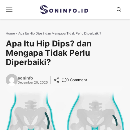
Skip
Menu
to
content
Home
»
Apa Itu Hip Dips? dan Mengapa Tidak Perlu Diperbaiki?
Apa Itu Hip Dips? dan
Mengapa Tidak Perlu
Diperbaiki?
soninfo
0 Comment
December 20, 2025