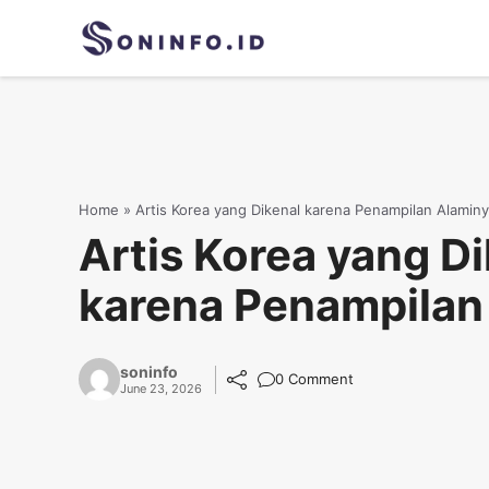
Skip
to
content
Home
»
Artis Korea yang Dikenal karena Penampilan Alamin
Artis Korea yang D
karena Penampilan
soninfo
0 Comment
June 23, 2026