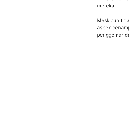
mereka.
Meskipun tid
aspek penampil
penggemar da