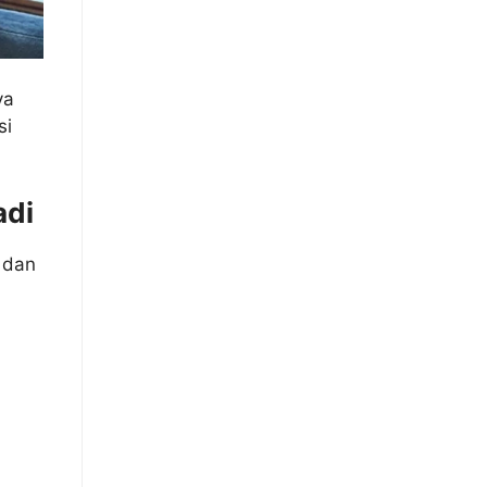
ya
si
adi
 dan