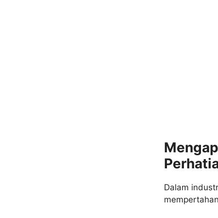
Mengapa
Perhati
Dalam industr
mempertahank