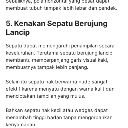
Sebaliknya, pola horizontal yang besar dapat
membuat tubuh tampak lebih lebar dan pendek.
5. Kenakan Sepatu Berujung
Lancip
Sepatu dapat memengaruhi penampilan secara
keseluruhan. Terutama sepatu berujung lancip
membantu memperpanjang garis visual kaki,
membuatnya tampak lebih panjang.
Selain itu sepatu hak berwarna nude sangat
efektif karena menyatu dengan warna kulit dan
menciptakan tampilan yang mulus.
Bahkan sepatu hak kecil atau wedges dapat
menambah tinggi badan tanpa mengorbankan
kenyamanan.