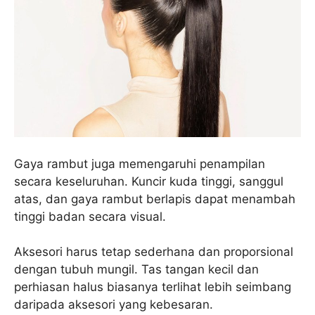
Gaya rambut juga memengaruhi penampilan
secara keseluruhan. Kuncir kuda tinggi, sanggul
atas, dan gaya rambut berlapis dapat menambah
tinggi badan secara visual.
Aksesori harus tetap sederhana dan proporsional
dengan tubuh mungil. Tas tangan kecil dan
perhiasan halus biasanya terlihat lebih seimbang
daripada aksesori yang kebesaran.