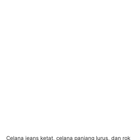
Celana jeans ketat, celana panjang lurus, dan rok