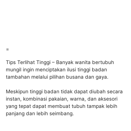
=
Tips Terlihat Tinggi – Banyak wanita bertubuh
mungil ingin menciptakan ilusi tinggi badan
tambahan melalui pilihan busana dan gaya.
Meskipun tinggi badan tidak dapat diubah secara
instan, kombinasi pakaian, warna, dan aksesori
yang tepat dapat membuat tubuh tampak lebih
panjang dan lebih seimbang.