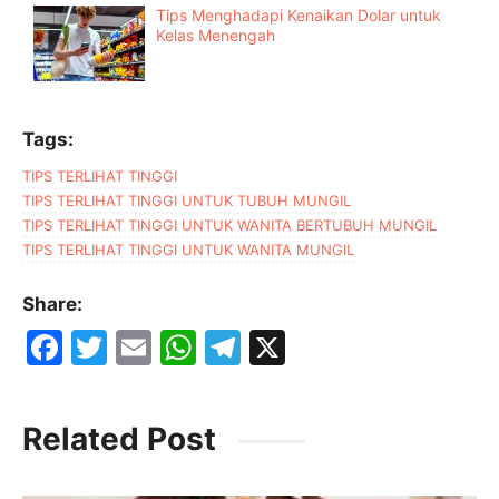
Tips Menghadapi Kenaikan Dolar untuk
Kelas Menengah
Tags:
TIPS TERLIHAT TINGGI
TIPS TERLIHAT TINGGI UNTUK TUBUH MUNGIL
TIPS TERLIHAT TINGGI UNTUK WANITA BERTUBUH MUNGIL
TIPS TERLIHAT TINGGI UNTUK WANITA MUNGIL
Share:
F
T
E
W
T
X
a
w
m
h
el
c
itt
ai
at
e
Related Post
e
er
l
s
gr
b
A
a