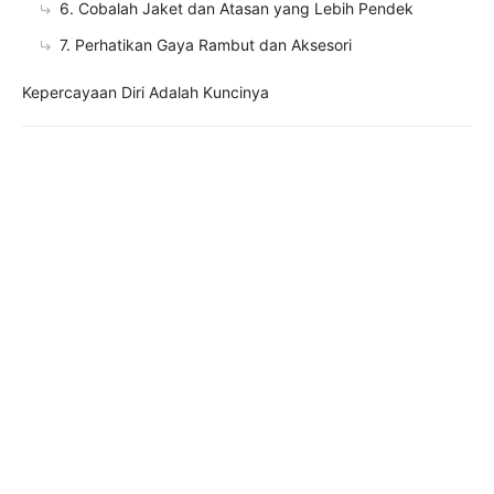
6. Cobalah Jaket dan Atasan yang Lebih Pendek
7. Perhatikan Gaya Rambut dan Aksesori
Kepercayaan Diri Adalah Kuncinya