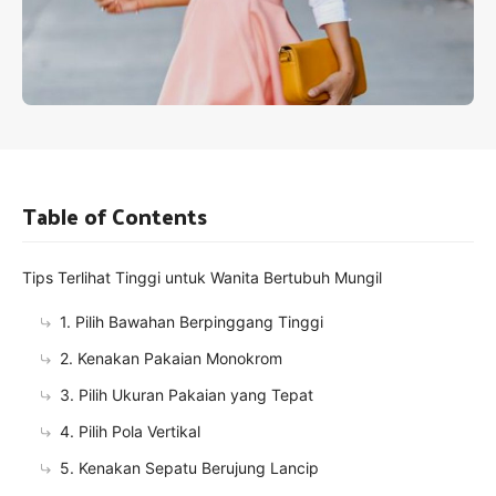
Table of Contents
Tips Terlihat Tinggi untuk Wanita Bertubuh Mungil
1. Pilih Bawahan Berpinggang Tinggi
2. Kenakan Pakaian Monokrom
3. Pilih Ukuran Pakaian yang Tepat
4. Pilih Pola Vertikal
5. Kenakan Sepatu Berujung Lancip