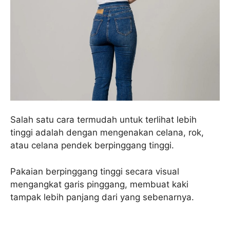
Salah satu cara termudah untuk terlihat lebih
tinggi adalah dengan mengenakan celana, rok,
atau celana pendek berpinggang tinggi.
Pakaian berpinggang tinggi secara visual
mengangkat garis pinggang, membuat kaki
tampak lebih panjang dari yang sebenarnya.