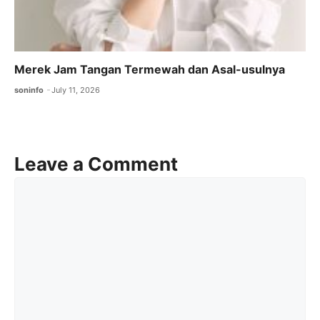
Merek Jam Tangan Termewah dan Asal-usulnya
soninfo
July 11, 2026
Leave a Comment
Comment