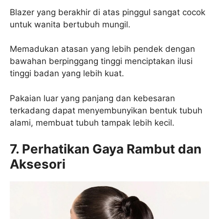
Blazer yang berakhir di atas pinggul sangat cocok
untuk wanita bertubuh mungil.
Memadukan atasan yang lebih pendek dengan
bawahan berpinggang tinggi menciptakan ilusi
tinggi badan yang lebih kuat.
Pakaian luar yang panjang dan kebesaran
terkadang dapat menyembunyikan bentuk tubuh
alami, membuat tubuh tampak lebih kecil.
7. Perhatikan Gaya Rambut dan
Aksesori