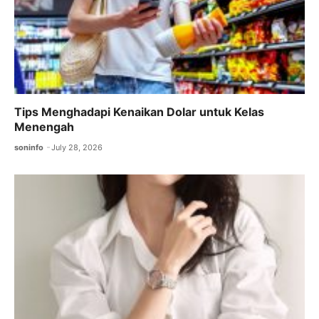
Tips Menghadapi Kenaikan Dolar untuk Kelas
Menengah
soninfo
July 28, 2026