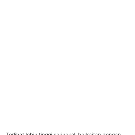
Terlihat lebih tinggi seringkali berkaitan dengan