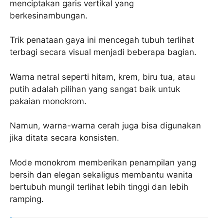
menciptakan garis vertikal yang
berkesinambungan.
Trik penataan gaya ini mencegah tubuh terlihat
terbagi secara visual menjadi beberapa bagian.
Warna netral seperti hitam, krem, biru tua, atau
putih adalah pilihan yang sangat baik untuk
pakaian monokrom.
Namun, warna-warna cerah juga bisa digunakan
jika ditata secara konsisten.
Mode monokrom memberikan penampilan yang
bersih dan elegan sekaligus membantu wanita
bertubuh mungil terlihat lebih tinggi dan lebih
ramping.