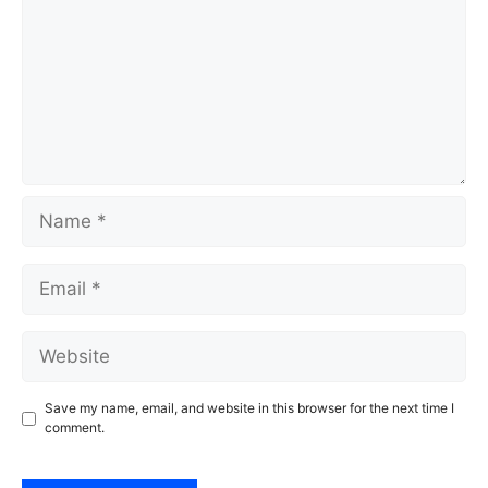
Name
Email
Website
Save my name, email, and website in this browser for the next time I
comment.