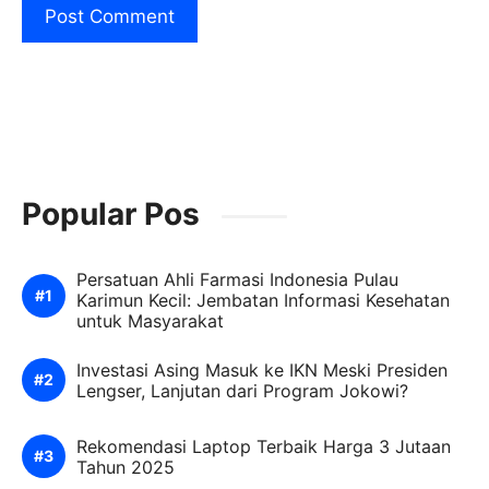
Popular Pos
Persatuan Ahli Farmasi Indonesia Pulau
Karimun Kecil: Jembatan Informasi Kesehatan
untuk Masyarakat
Investasi Asing Masuk ke IKN Meski Presiden
Lengser, Lanjutan dari Program Jokowi?
Rekomendasi Laptop Terbaik Harga 3 Jutaan
Tahun 2025