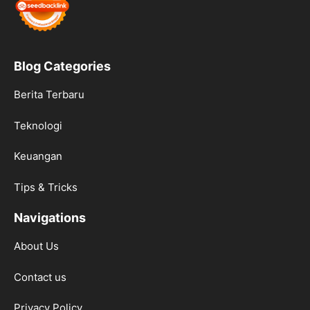
Blog Categories
Berita Terbaru
Teknologi
Keuangan
Tips & Tricks
Navigations
About Us
Contact us
Privacy Policy