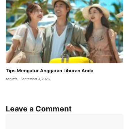
Tips Mengatur Anggaran Liburan Anda
soninfo
September 3, 2025
Leave a Comment
Comment