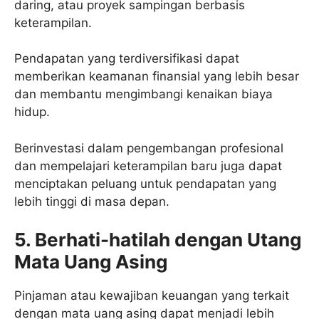
daring, atau proyek sampingan berbasis
keterampilan.
Pendapatan yang terdiversifikasi dapat
memberikan keamanan finansial yang lebih besar
dan membantu mengimbangi kenaikan biaya
hidup.
Berinvestasi dalam pengembangan profesional
dan mempelajari keterampilan baru juga dapat
menciptakan peluang untuk pendapatan yang
lebih tinggi di masa depan.
5. Berhati-hatilah dengan Utang
Mata Uang Asing
Pinjaman atau kewajiban keuangan yang terkait
dengan mata uang asing dapat menjadi lebih