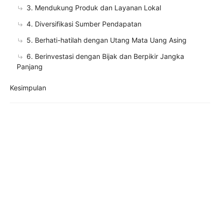
3. Mendukung Produk dan Layanan Lokal
4. Diversifikasi Sumber Pendapatan
5. Berhati-hatilah dengan Utang Mata Uang Asing
6. Berinvestasi dengan Bijak dan Berpikir Jangka
Panjang
Kesimpulan