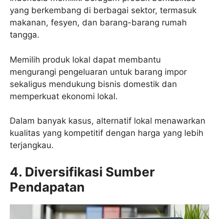
yang berkembang di berbagai sektor, termasuk
makanan, fesyen, dan barang-barang rumah
tangga.
Memilih produk lokal dapat membantu
mengurangi pengeluaran untuk barang impor
sekaligus mendukung bisnis domestik dan
memperkuat ekonomi lokal.
Dalam banyak kasus, alternatif lokal menawarkan
kualitas yang kompetitif dengan harga yang lebih
terjangkau.
4. Diversifikasi Sumber
Pendapatan