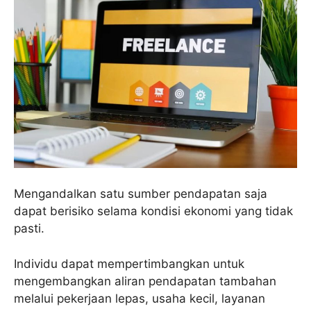
Mengandalkan satu sumber pendapatan saja
dapat berisiko selama kondisi ekonomi yang tidak
pasti.
Individu dapat mempertimbangkan untuk
mengembangkan aliran pendapatan tambahan
melalui pekerjaan lepas, usaha kecil, layanan