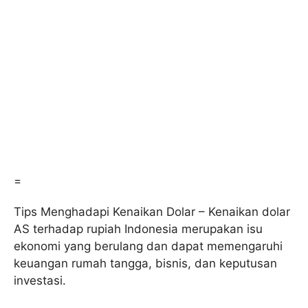
=
Tips Menghadapi Kenaikan Dolar – Kenaikan dolar
AS terhadap rupiah Indonesia merupakan isu
ekonomi yang berulang dan dapat memengaruhi
keuangan rumah tangga, bisnis, dan keputusan
investasi.