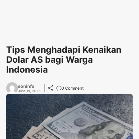
Tips Menghadapi Kenaikan
Dolar AS bagi Warga
Indonesia
soninfo
0 Comment
June 19, 2026