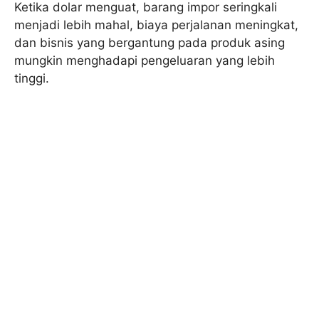
Ketika dolar menguat, barang impor seringkali
menjadi lebih mahal, biaya perjalanan meningkat,
dan bisnis yang bergantung pada produk asing
mungkin menghadapi pengeluaran yang lebih
tinggi.