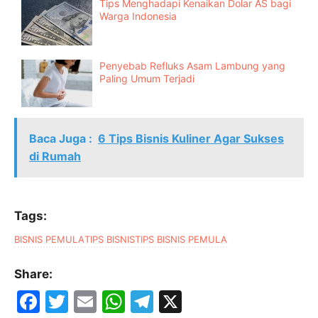
Tips Menghadapi Kenaikan Dolar AS bagi
Warga Indonesia
Penyebab Refluks Asam Lambung yang
Paling Umum Terjadi
Baca Juga :
6 Tips Bisnis Kuliner Agar Sukses
di Rumah
Tags:
BISNIS PEMULA
TIPS BISNIS
TIPS BISNIS PEMULA
Share:
F
T
E
W
T
X