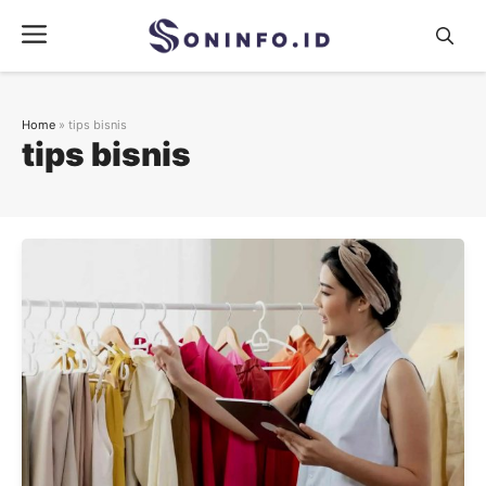
Skip
Menu
to
content
Home
»
tips bisnis
tips bisnis