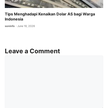
Tips Menghadapi Kenaikan Dolar AS bagi Warga
Indonesia
soninfo
June 19, 2026
Leave a Comment
Comment