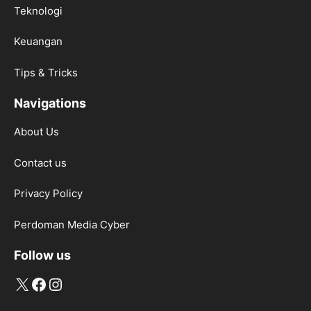
Teknologi
Keuangan
Tips & Tricks
Navigations
About Us
Contact us
Privacy Policy
Perdoman Media Cyber
Follow us
X
Facebook
Instagram