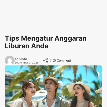
Tips Mengatur Anggaran
Liburan Anda
soninfo
0 Comment
September 3, 2025