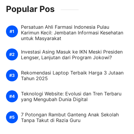
Popular Pos
Persatuan Ahli Farmasi Indonesia Pulau
Karimun Kecil: Jembatan Informasi Kesehatan
untuk Masyarakat
Investasi Asing Masuk ke IKN Meski Presiden
Lengser, Lanjutan dari Program Jokowi?
Rekomendasi Laptop Terbaik Harga 3 Jutaan
Tahun 2025
Teknologi Website: Evolusi dan Tren Terbaru
yang Mengubah Dunia Digital
7 Potongan Rambut Ganteng Anak Sekolah
Tanpa Takut di Razia Guru