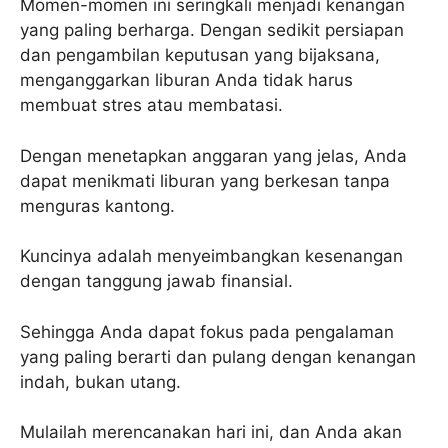
Momen-momen ini seringkali menjadi kenangan
yang paling berharga. Dengan sedikit persiapan
dan pengambilan keputusan yang bijaksana,
menganggarkan liburan Anda tidak harus
membuat stres atau membatasi.
Dengan menetapkan anggaran yang jelas, Anda
dapat menikmati liburan yang berkesan tanpa
menguras kantong.
Kuncinya adalah menyeimbangkan kesenangan
dengan tanggung jawab finansial.
Sehingga Anda dapat fokus pada pengalaman
yang paling berarti dan pulang dengan kenangan
indah, bukan utang.
Mulailah merencanakan hari ini, dan Anda akan