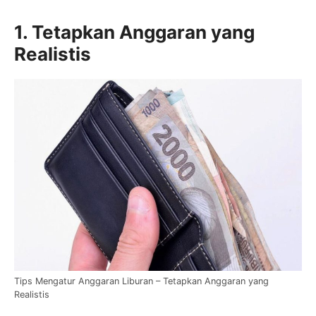
1. Tetapkan Anggaran yang
Realistis
Tips Mengatur Anggaran Liburan – Tetapkan Anggaran yang
Realistis