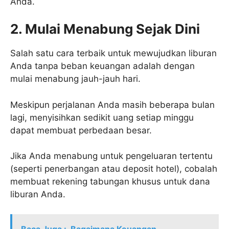
Anda.
2. Mulai Menabung Sejak Dini
Salah satu cara terbaik untuk mewujudkan liburan
Anda tanpa beban keuangan adalah dengan
mulai menabung jauh-jauh hari.
Meskipun perjalanan Anda masih beberapa bulan
lagi, menyisihkan sedikit uang setiap minggu
dapat membuat perbedaan besar.
Jika Anda menabung untuk pengeluaran tertentu
(seperti penerbangan atau deposit hotel), cobalah
membuat rekening tabungan khusus untuk dana
liburan Anda.
Baca Juga :
Bagaimana Keuangan