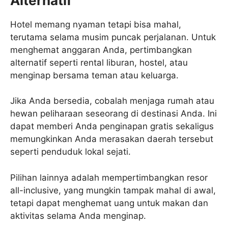
Alternatif
Hotel memang nyaman tetapi bisa mahal,
terutama selama musim puncak perjalanan. Untuk
menghemat anggaran Anda, pertimbangkan
alternatif seperti rental liburan, hostel, atau
menginap bersama teman atau keluarga.
Jika Anda bersedia, cobalah menjaga rumah atau
hewan peliharaan seseorang di destinasi Anda. Ini
dapat memberi Anda penginapan gratis sekaligus
memungkinkan Anda merasakan daerah tersebut
seperti penduduk lokal sejati.
Pilihan lainnya adalah mempertimbangkan resor
all-inclusive, yang mungkin tampak mahal di awal,
tetapi dapat menghemat uang untuk makan dan
aktivitas selama Anda menginap.