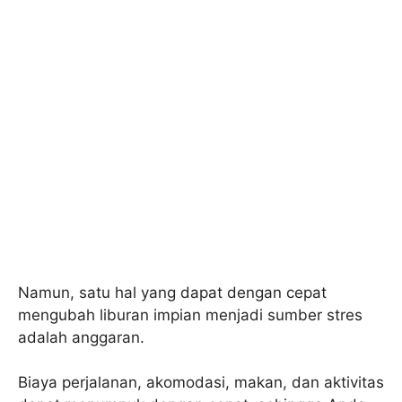
Namun, satu hal yang dapat dengan cepat
mengubah liburan impian menjadi sumber stres
adalah anggaran.
Biaya perjalanan, akomodasi, makan, dan aktivitas