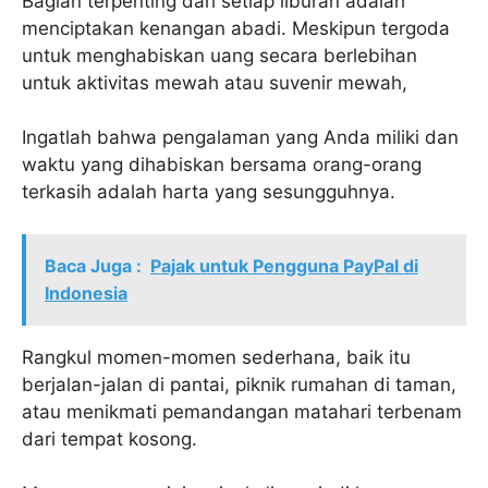
Bagian terpenting dari setiap liburan adalah
menciptakan kenangan abadi. Meskipun tergoda
untuk menghabiskan uang secara berlebihan
untuk aktivitas mewah atau suvenir mewah,
Ingatlah bahwa pengalaman yang Anda miliki dan
waktu yang dihabiskan bersama orang-orang
terkasih adalah harta yang sesungguhnya.
Baca Juga :
Pajak untuk Pengguna PayPal di
Indonesia
Rangkul momen-momen sederhana, baik itu
berjalan-jalan di pantai, piknik rumahan di taman,
atau menikmati pemandangan matahari terbenam
dari tempat kosong.