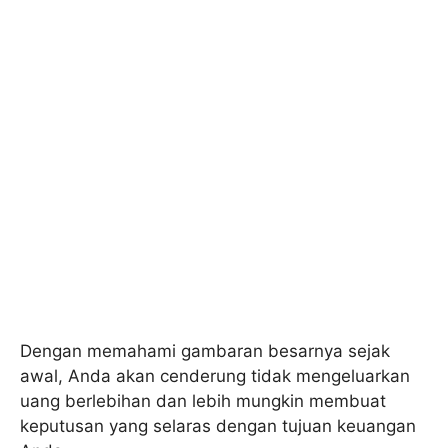
Dengan memahami gambaran besarnya sejak
awal, Anda akan cenderung tidak mengeluarkan
uang berlebihan dan lebih mungkin membuat
keputusan yang selaras dengan tujuan keuangan