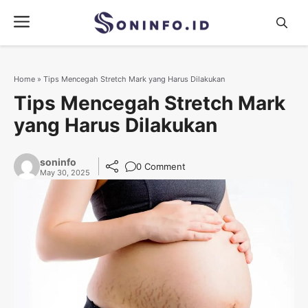
Skip
Menu
to
content
Home
»
Tips Mencegah Stretch Mark yang Harus Dilakukan
Tips Mencegah Stretch Mark
yang Harus Dilakukan
soninfo
0 Comment
May 30, 2025