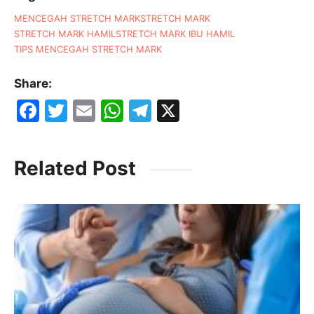
MENCEGAH STRETCH MARK
STRETCH MARK
STRETCH MARK HAMIL
STRETCH MARK IBU HAMIL
TIPS MENCEGAH STRETCH MARK
Share:
F
T
E
W
T
X
a
w
m
h
el
c
itt
ai
at
e
Related Post
e
er
l
s
gr
b
A
a
o
p
m
o
p
k