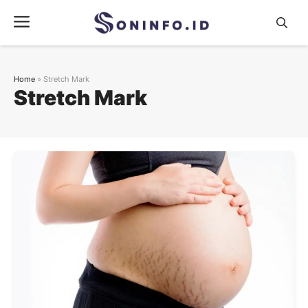
Skip
Menu
to
content
Home
»
Stretch Mark
Stretch Mark