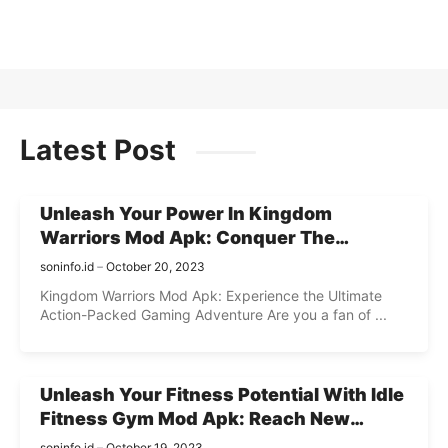
Readmore
Latest Post
Unleash Your Power In Kingdom
Warriors Mod Apk: Conquer The
Kingdom And Become The Ultimate
soninfo.id
October 20, 2023
Warrior!
Kingdom Warriors Mod Apk: Experience the Ultimate
Action-Packed Gaming Adventure Are you a fan of ...
Unleash Your Fitness Potential With Idle
Fitness Gym Mod Apk: Reach New
Heights Of Physical Perfection!
soninfo.id
October 19, 2023