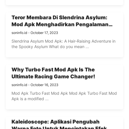
Teror Membara Di Slendrina Asylum:
Mod Apk Menghadirkan Pengalaman
Mengejutkan Yang Tidak Akan Anda
soninfo.id
October 17, 2023
Lupakan
Slendrina Asylum Mod Apk: A Hair-Raising Adventure in
the Spooky Asylum What do you mean ...
Why Turbo Fast Mod Apk Is The
Ultimate Racing Game Changer!
soninfo.id
October 16, 2023
Mod Apk Turbo Fast Mod Apk Mod Apk Turbo Fast Mod
Apk is a modified ...
Kaleidoscope: Aplikasi Pengubah
Warna Foto Untuk Menciptakan Efek