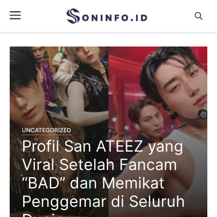
Skip
Menu
to
content
UNCATEGORIZED
Profil San ATEEZ yang
Viral Setelah Fancam
“BAD” dan Memikat
Penggemar di Seluruh