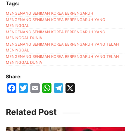
Tags:
MENGENANG SENIMAN KOREA BERPENGARUH
MENGENANG SENIMAN KOREA BERPENGARUH YANG
MENINGGAL
MENGENANG SENIMAN KOREA BERPENGARUH YANG
MENINGGAL DUNIA
MENGENANG SENIMAN KOREA BERPENGARUH YANG TELAH
MENINGGAL
MENGENANG SENIMAN KOREA BERPENGARUH YANG TELAH
MENINGGAL DUNIA
Share:
F
T
E
W
T
X
a
w
m
h
el
c
itt
ai
at
e
Related Post
e
er
l
s
gr
b
A
a