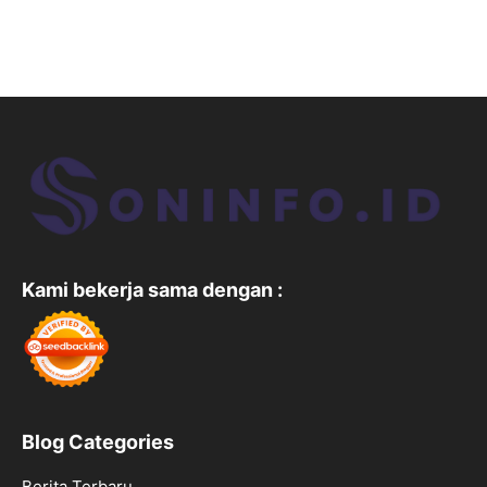
Kami bekerja sama dengan :
Blog Categories
Berita Terbaru