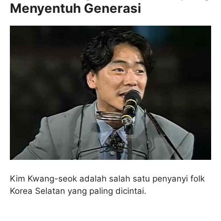
Menyentuh Generasi
Kim Kwang-seok adalah salah satu penyanyi folk
Korea Selatan yang paling dicintai.