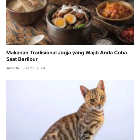
Makanan Tradisional Jogja yang Wajib Anda Coba
Saat Berlibur
soninfo
July 23, 2026