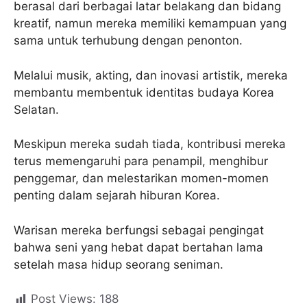
berasal dari berbagai latar belakang dan bidang
kreatif, namun mereka memiliki kemampuan yang
sama untuk terhubung dengan penonton.
Melalui musik, akting, dan inovasi artistik, mereka
membantu membentuk identitas budaya Korea
Selatan.
Meskipun mereka sudah tiada, kontribusi mereka
terus memengaruhi para penampil, menghibur
penggemar, dan melestarikan momen-momen
penting dalam sejarah hiburan Korea.
Warisan mereka berfungsi sebagai pengingat
bahwa seni yang hebat dapat bertahan lama
setelah masa hidup seorang seniman.
Post Views:
188