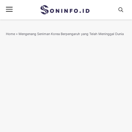
Skip
Menu
to
content
Home
»
Mengenang Seniman Korea Berpengaruh yang Telah Meninggal Dunia