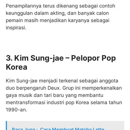
Penampilannya terus dikenang sebagai contoh
keunggulan dalam akting, dan banyak calon
pemain masih menjadikan karyanya sebagai
inspirasi.
3. Kim Sung-jae – Pelopor Pop
Korea
Kim Sung-jae menjadi terkenal sebagai anggota
duo berpengaruh Deux. Grup ini memperkenalkan
gaya musik dan tari baru yang membantu
mentransformasi industri pop Korea selama tahun
1990-an.
Baca Juga :
Cara Membuat Matcha Latte