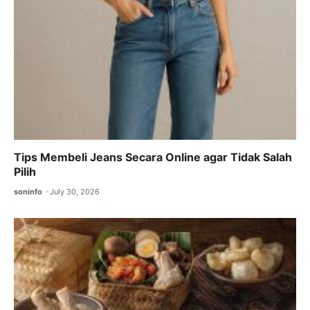
Tips Membeli Jeans Secara Online agar Tidak Salah
Pilih
soninfo
July 30, 2026