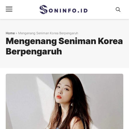
Skip
Menu
to
content
Home
»
Mengenang Seniman Korea Berpengaruh
Mengenang Seniman Korea
Berpengaruh