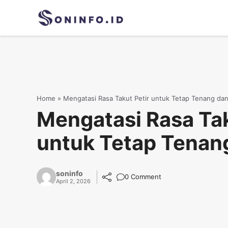
Skip
to
content
Home
»
Mengatasi Rasa Takut Petir untuk Tetap Tenang da
Mengatasi Rasa Tak
untuk Tetap Tenan
soninfo
0 Comment
April 2, 2026