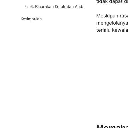
tidak dapat d
6. Bicarakan Ketakutan Anda
Meskipun rasa
Kesimpulan
mengelolanya
terlalu kewal
Memaham