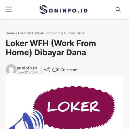
Skip
Menu
to
content
Home
»
Loker WFH (Work From Home) Dibayar Dana
Loker WFH (Work From
Home) Dibayar Dana
soninfo.id
0 Comment
June 12, 2024