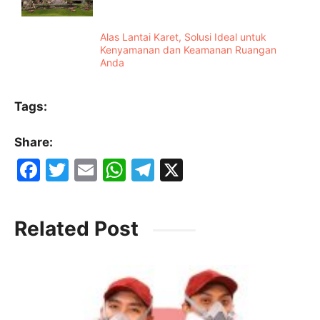
Alas Lantai Karet, Solusi Ideal untuk
Kenyamanan dan Keamanan Ruangan
Anda
Tags:
Share:
F
T
E
W
T
X
a
w
m
h
el
c
itt
ai
at
e
Related Post
e
er
l
s
gr
b
A
a
o
p
m
o
p