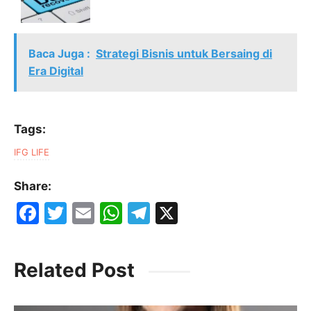
Baca Juga :
Strategi Bisnis untuk Bersaing di
Era Digital
Tags:
IFG LIFE
Share:
F
T
E
W
T
X
a
w
m
h
el
c
itt
ai
at
e
Related Post
e
er
l
s
gr
b
A
a