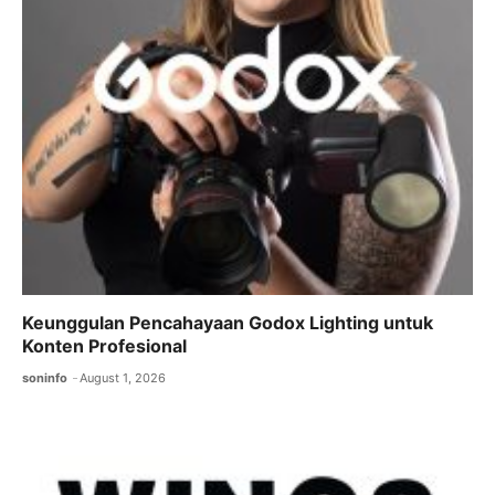
o
p
m
o
p
k
Keunggulan Pencahayaan Godox Lighting untuk
Konten Profesional
soninfo
August 1, 2026