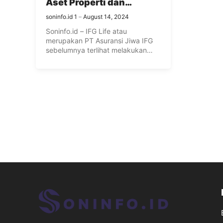
Aset Properti dan
Menjadikannya Aset
soninfo.id 1
August 14, 2024
Finansial
Soninfo.id – IFG Life atau
merupakan PT Asuransi Jiwa IFG
sebelumnya terlihat melakukan
pelelangan aset ...