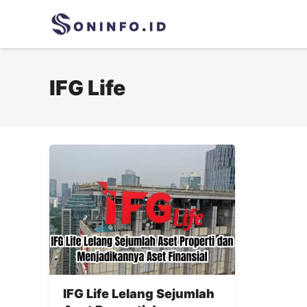
Skip
to
content
IFG Life
IFG Life Lelang Sejumlah