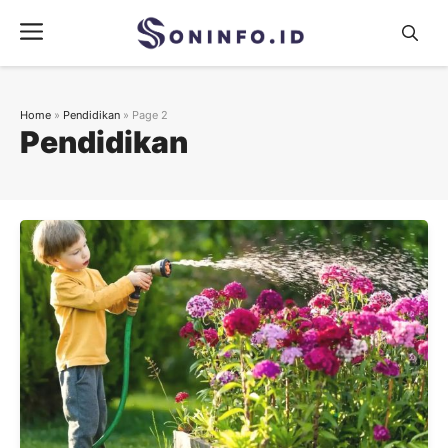
Skip
Menu
to
content
Home
»
Pendidikan
»
Page 2
Pendidikan