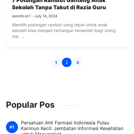
7 Potongan Rambut Ganteng Anak
Sekolah Tanpa Takut di Razia Guru
soninfo.id 1
July 14, 2024
Memilih potongan rambut yang tepat untuk anak
sekolah bisa menjadi tantangan tersendiri bagi orang
tua. ...
1
2
3
Page
Page
Page
Popular Pos
Persatuan Ahli Farmasi Indonesia Pulau
Karimun Kecil: Jembatan Informasi Kesehatan
untuk Masyarakat