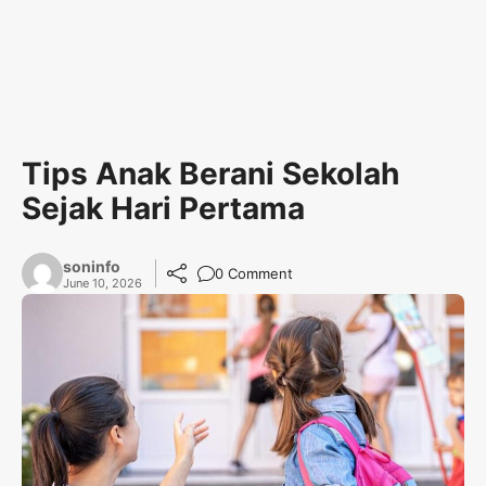
Tips Anak Berani Sekolah
Sejak Hari Pertama
soninfo
0 Comment
June 10, 2026