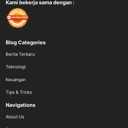
Kami bekerja sama dengan :
Blog Categories
Berita Terbaru
Teknologi
Keuangan
Tips & Tricks
Navigations
About Us