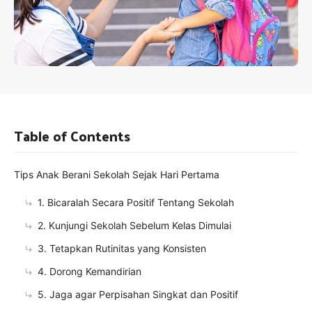
Table of Contents
Tips Anak Berani Sekolah Sejak Hari Pertama
1. Bicaralah Secara Positif Tentang Sekolah
2. Kunjungi Sekolah Sebelum Kelas Dimulai
3. Tetapkan Rutinitas yang Konsisten
4. Dorong Kemandirian
5. Jaga agar Perpisahan Singkat dan Positif