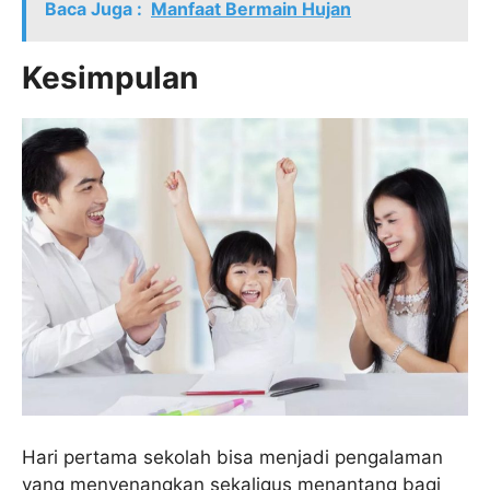
Baca Juga :
Manfaat Bermain Hujan
Kesimpulan
Hari pertama sekolah bisa menjadi pengalaman
yang menyenangkan sekaligus menantang bagi