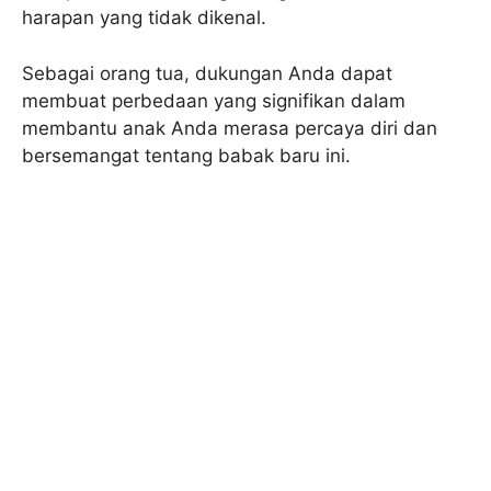
harapan yang tidak dikenal.
Sebagai orang tua, dukungan Anda dapat
membuat perbedaan yang signifikan dalam
membantu anak Anda merasa percaya diri dan
bersemangat tentang babak baru ini.