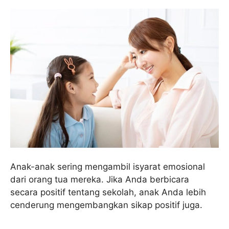
Anak-anak sering mengambil isyarat emosional
dari orang tua mereka. Jika Anda berbicara
secara positif tentang sekolah, anak Anda lebih
cenderung mengembangkan sikap positif juga.