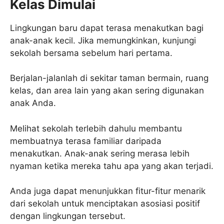
Kelas Dimulai
Lingkungan baru dapat terasa menakutkan bagi
anak-anak kecil. Jika memungkinkan, kunjungi
sekolah bersama sebelum hari pertama.
Berjalan-jalanlah di sekitar taman bermain, ruang
kelas, dan area lain yang akan sering digunakan
anak Anda.
Melihat sekolah terlebih dahulu membantu
membuatnya terasa familiar daripada
menakutkan. Anak-anak sering merasa lebih
nyaman ketika mereka tahu apa yang akan terjadi.
Anda juga dapat menunjukkan fitur-fitur menarik
dari sekolah untuk menciptakan asosiasi positif
dengan lingkungan tersebut.