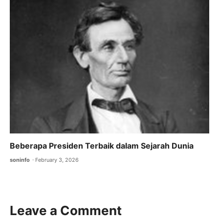
Beberapa Presiden Terbaik dalam Sejarah Dunia
soninfo
February 3, 2026
Leave a Comment