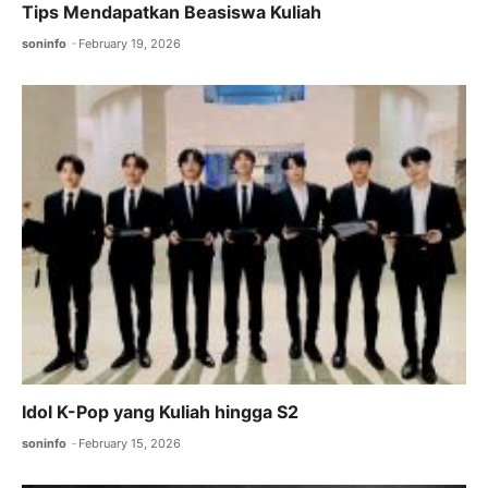
Tips Mendapatkan Beasiswa Kuliah
soninfo
February 19, 2026
Idol K-Pop yang Kuliah hingga S2
soninfo
February 15, 2026