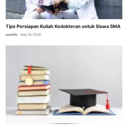
Tips Persiapan Kuliah Kedokteran untuk Siswa SMA
soninfo
May 19, 2026