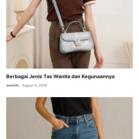
o
p
k
Berbagai Jenis Tas Wanita dan Kegunaannya
soninfo
August 4, 2026