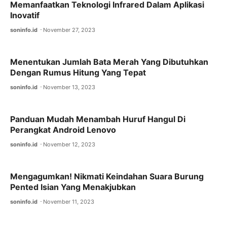
o
p
m
Memanfaatkan Teknologi Infrared Dalam Aplikasi
Inovatif
o
p
soninfo.id
November 27, 2023
k
Menentukan Jumlah Bata Merah Yang Dibutuhkan
Dengan Rumus Hitung Yang Tepat
soninfo.id
November 13, 2023
Panduan Mudah Menambah Huruf Hangul Di
Perangkat Android Lenovo
soninfo.id
November 12, 2023
Mengagumkan! Nikmati Keindahan Suara Burung
Pented Isian Yang Menakjubkan
soninfo.id
November 11, 2023