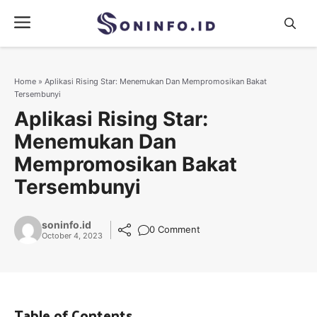
Skip
Menu
to
content
Home
»
Aplikasi Rising Star: Menemukan Dan Mempromosikan Bakat
Tersembunyi
Aplikasi Rising Star:
Menemukan Dan
Mempromosikan Bakat
Tersembunyi
soninfo.id
0 Comment
October 4, 2023
Table of Contents