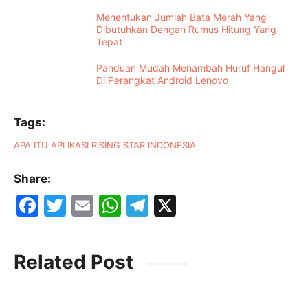
Menentukan Jumlah Bata Merah Yang
Dibutuhkan Dengan Rumus Hitung Yang
Tepat
Panduan Mudah Menambah Huruf Hangul
Di Perangkat Android Lenovo
Tags:
APA ITU APLIKASI RISING STAR INDONESIA
Share:
F
T
E
W
T
X
a
w
m
h
el
c
itt
ai
at
e
Related Post
e
er
l
s
gr
b
A
a