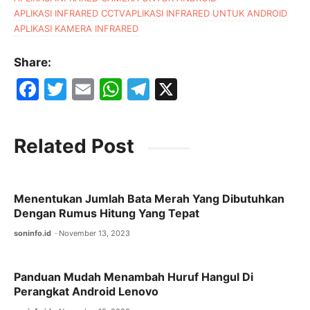
APLIKASI INFRARED CCTV
APLIKASI INFRARED UNTUK ANDROID
APLIKASI KAMERA INFRARED
Share:
F
T
E
W
T
X
a
w
m
h
el
c
itt
ai
at
e
Related Post
e
er
l
s
gr
b
A
a
o
p
m
Menentukan Jumlah Bata Merah Yang Dibutuhkan
Dengan Rumus Hitung Yang Tepat
o
p
soninfo.id
November 13, 2023
k
Panduan Mudah Menambah Huruf Hangul Di
Perangkat Android Lenovo