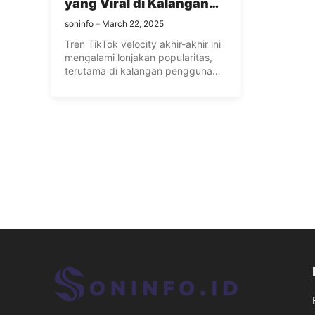
yang Viral di Kalangan
Gen Z
soninfo
March 22, 2025
Tren TikTok velocity akhir-akhir ini
mengalami lonjakan popularitas,
terutama di kalangan pengguna
media sosial seperti ...