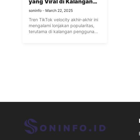
yang Viral di Kalangan
Gen Z
soninfo
March 22, 2025
Tren TikTok velocity akhir-akhir ini
mengalami lonjakan popularitas,
terutama di kalangan pengguna
media sosial seperti ...