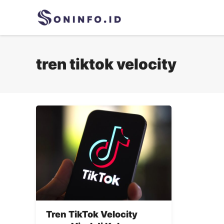
Skip
to
content
tren tiktok velocity
Tren TikTok Velocity