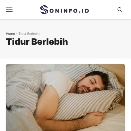
Skip
Menu
to
content
Home
»
Tidur Berlebih
Tidur Berlebih