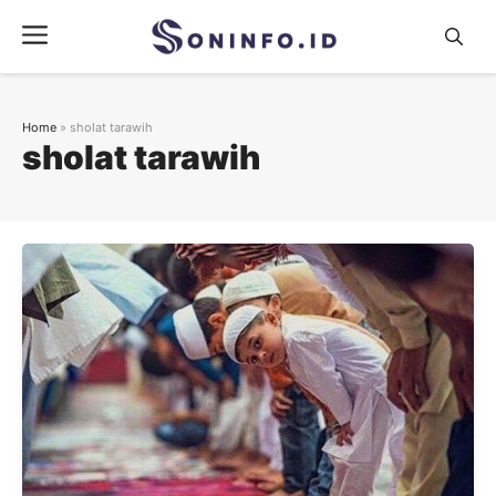
Skip
Menu
to
content
Home
»
sholat tarawih
sholat tarawih