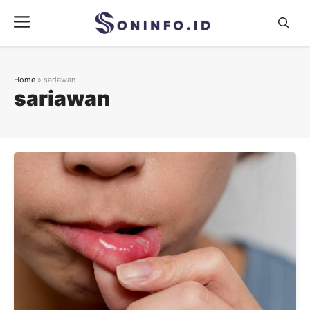
Skip
Menu
to
content
Home
»
sariawan
sariawan