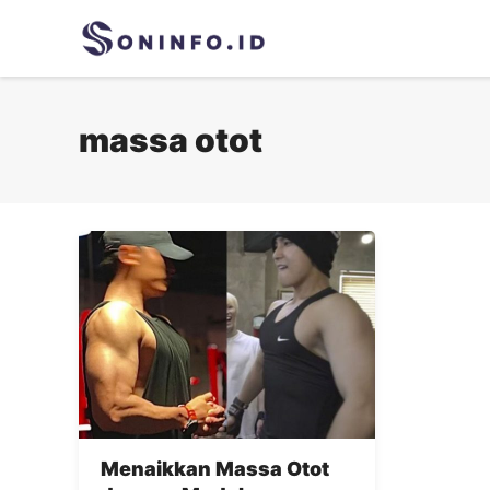
Skip
to
content
massa otot
Menaikkan Massa Otot