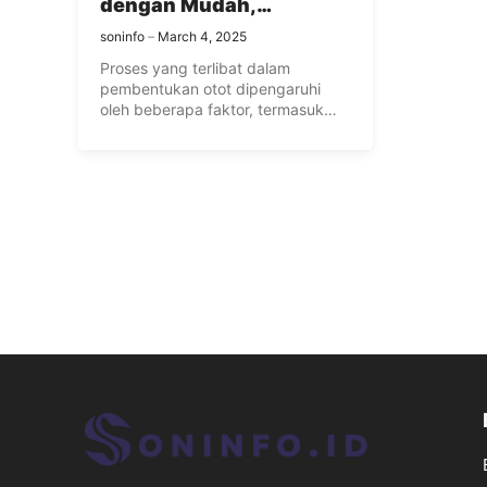
dengan Mudah,
Bagaimana Caranya?
soninfo
March 4, 2025
Proses yang terlibat dalam
pembentukan otot dipengaruhi
oleh beberapa faktor, termasuk
tingkat hormon testosteron dan ...