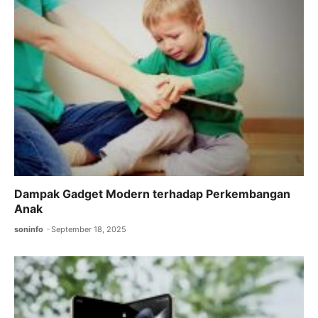
o
p
k
Dampak Gadget Modern terhadap Perkembangan
Anak
soninfo
September 18, 2025