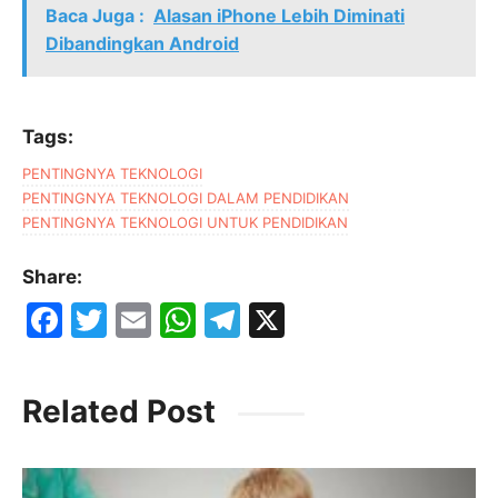
Baca Juga :
Alasan iPhone Lebih Diminati
Dibandingkan Android
Tags:
PENTINGNYA TEKNOLOGI
PENTINGNYA TEKNOLOGI DALAM PENDIDIKAN
PENTINGNYA TEKNOLOGI UNTUK PENDIDIKAN
Share:
F
T
E
W
T
X
a
w
m
h
el
c
itt
ai
at
e
Related Post
e
er
l
s
gr
b
A
a
o
p
m