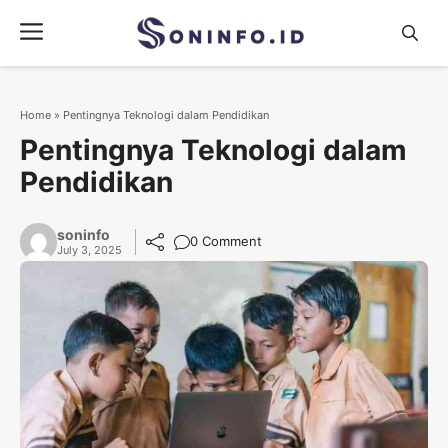
Skip
Menu
to
content
Home
»
Pentingnya Teknologi dalam Pendidikan
Pentingnya Teknologi dalam
Pendidikan
soninfo
0 Comment
July 3, 2025