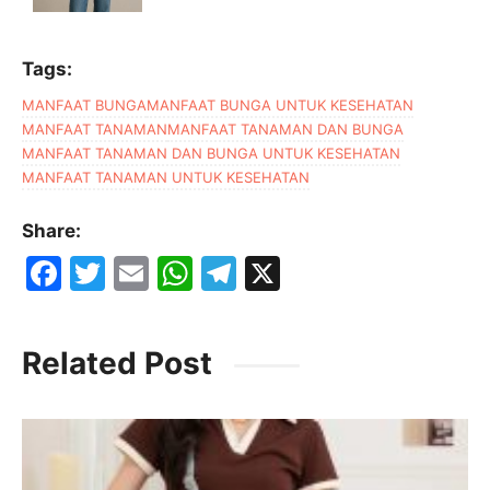
Tags:
MANFAAT BUNGA
MANFAAT BUNGA UNTUK KESEHATAN
MANFAAT TANAMAN
MANFAAT TANAMAN DAN BUNGA
MANFAAT TANAMAN DAN BUNGA UNTUK KESEHATAN
MANFAAT TANAMAN UNTUK KESEHATAN
Share:
F
T
E
W
T
X
a
w
m
h
el
c
itt
ai
at
e
Related Post
e
er
l
s
gr
b
A
a
o
p
m
o
p