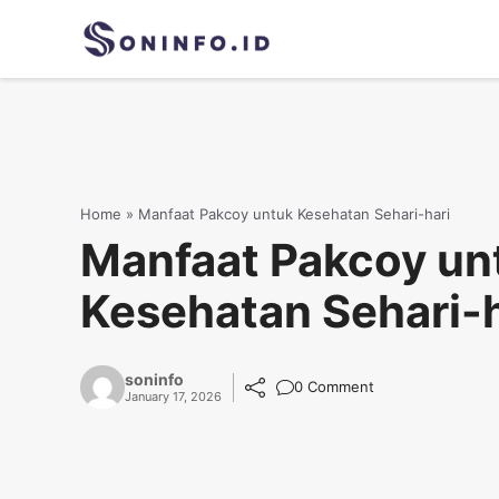
Skip
to
content
Home
»
Manfaat Pakcoy untuk Kesehatan Sehari-hari
Manfaat Pakcoy un
Kesehatan Sehari-h
soninfo
0 Comment
January 17, 2026