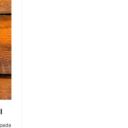
l
 pada