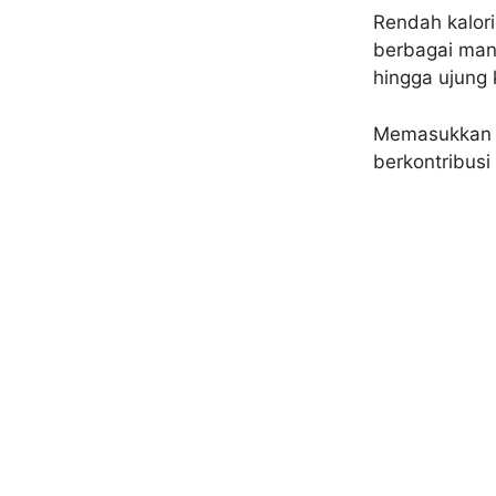
Rendah kalor
berbagai man
hingga ujung 
Memasukkan s
berkontribus