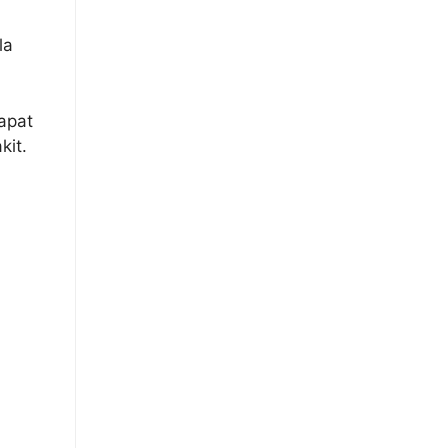
la
apat
kit.