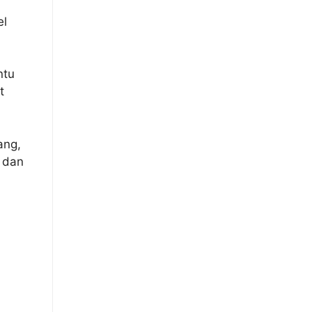
el
ntu
t
ang,
 dan