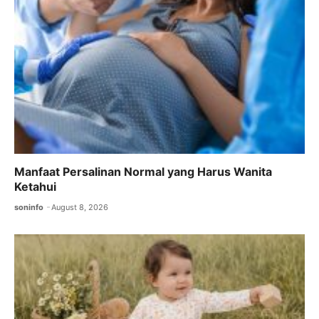
k
Manfaat Persalinan Normal yang Harus Wanita
Ketahui
soninfo
August 8, 2026